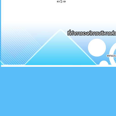
«
‹
1
›
»